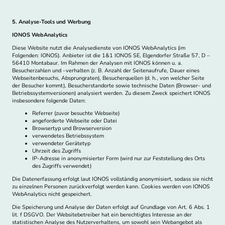
5. Analyse-Tools und Werbung
IONOS WebAnalytics
Diese Website nutzt die Analysedienste von IONOS WebAnalytics (im
Folgenden: IONOS). Anbieter ist die 1&1 IONOS SE, Elgendorfer Straße 57, D –
56410 Montabaur. Im Rahmen der Analysen mit IONOS können u. a.
Besucherzahlen und –verhalten (z. B. Anzahl der Seitenaufrufe, Dauer eines
Webseitenbesuchs, Absprungraten), Besucherquellen (d. h., von welcher Seite
der Besucher kommt), Besucherstandorte sowie technische Daten (Browser- und
Betriebssystemversionen) analysiert werden. Zu diesem Zweck speichert IONOS
insbesondere folgende Daten:
Referrer (zuvor besuchte Webseite)
angeforderte Webseite oder Datei
Browsertyp und Browserversion
verwendetes Betriebssystem
verwendeter Gerätetyp
Uhrzeit des Zugriffs
IP-Adresse in anonymisierter Form (wird nur zur Feststellung des Orts
des Zugriffs verwendet)
Die Datenerfassung erfolgt laut IONOS vollständig anonymisiert, sodass sie nicht
zu einzelnen Personen zurückverfolgt werden kann. Cookies werden von IONOS
WebAnalytics nicht gespeichert.
Die Speicherung und Analyse der Daten erfolgt auf Grundlage von Art. 6 Abs. 1
lit. f DSGVO. Der Websitebetreiber hat ein berechtigtes Interesse an der
statistischen Analyse des Nutzerverhaltens, um sowohl sein Webangebot als