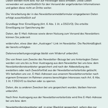
Daten werden nicht bzw. nur auf freiwilliger Basis erhoben. Diese Daten
verwenden wir ausschließlich für den Versand der angeforderten Informationen
und geben diese nicht an Dritte weiter.
Die Verarbeitung der in das Newsletteranmeldeformular eingegebenen Daten
erfolgt ausschließlich auf
Grundlage Ihrer Einwilligung (Art. 6 Abs. 1 lit. a DSGVO). Die erteilte
Einwilligung zur Speicherung der
Daten, der E-Mail-Adresse sowie deren Nutzung zum Versand des Newsletters
können Sie jederzeit
widerrufen, etwa über den „Austragen“-Link im Newsletter. Die Rechtmäßigkeit
der bereits erfolgten
Datenverarbeitungsvorgänge bleibt vom Widerruf unberührt.
Die von Ihnen zum Zwecke des Newsletter-Bezugs bei uns hinterlegten Daten
werden von uns bis zu Ihrer Austragung aus dem Newsletter bei uns bzw. dem
Newsletterdiensteanbieter gespeichert und nach der Abbestellung des
ewsletters oder nach Zweckfortfall aus der Newsletterverteilerliste gelöscht.
Wir behalten uns vor, E-Mail-Adressen aus unserem Newsletterverteiler nach
eigenem Ermessen im Rahmen unseres berechtigten Interesses nach Art. 6 Abs.
1 lit. f DSGVO zu löschen oder zu sperren.
Daten, die zu anderen Zwecken bei uns gespeichert wurden, bleiben hiervon
unberührt.
Nach Ihrer Austragung aus der Newsletterverteilerliste wird Ihre E-Mail-Adresse
bei uns bzw. dem
Newsletterdiensteanbieter ggf. in einer Blacklist gespeichert, sofern dies zur