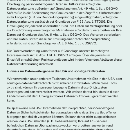
Übertragung personenbezogener Daten in Drittstaaten erfolgt die
Datenverarbeitung außerdem auf Grundlage von Art. 49 Abs. 1 lit. a DSGVO.
Sofern Sie in die Speicherung von Cookies oder in den Zugriff auf Informationen
in Ihr Endgerät (z. B. via Device-Fingerprinting) eingewilligt haben, erfolgt die
Datenverarbeitung zusätzlich auf Grundlage von § 25 Abs. 1 TTDSG. Die
Einwilligung ist jederzeit widerrufbar. Sind Ihre Daten zur Vertragserfüllung oder
zur Durchführung vorvertraglicher Maßnahmen erforderlich, verarbeiten wir Ihre
Daten auf Grundlage des Art. 6 Abs. 1 lit. b DSGVO. Des Weiteren verarbeiten
wir Ihre Daten, sofern diese zur Erfüllung einer rechtlichen Verpflichtung
erforderlich sind auf Grundlage von Art. 6 Abs. 1 lit. c DSGVO.
Die Datenverarbeitung kann ferner auf Grundlage unseres berechtigten
Interesses nach Art. 6 Abs. 1 lit. F DSGVO erfolgen. Über die jeweils im
Einzelfall einschlägigen Rechtsgrundlagen wird in den folgenden Absätzen dieser
Datenschutzerklärung informiert.
Hinweis zur Datenweitergabe in die USA und sonstige Drittstaaten
Wir verwenden unter anderem Tools von Unternehmen mit Sitz in den USA oder
sonstigen datenschutzrechtlich nicht sicheren Drittstaaten. Wenn diese Tools
aktiv sind, können Ihre personenbezogene Daten in diese Drittstaaten
übertragen und dort verarbeitet werden. Wir weisen darauf hin, dass in diesen
Ländern kein mit der EU vergleichbares Datenschutzniveau garantiert werden
kann.
Beispielsweise sind US-Unternehmen dazu verpflichtet, personenbezogene
Daten an Sicherheitsbehörden herauszugeben, ohne dass Sie als Betroffener
hiergegen gerichtlich vorgehen könnten. Es kann daher nicht ausgeschlossen
werden, dass US-Behörden (z. B. Geheimdienste) Ihre auf US-Servern
befindlichen Daten zu Überwachungszwecken verarbeiten, auswerten und
dauerhaft speichern. Wir haben auf diese Verarbeitungstätigkeiten keinen