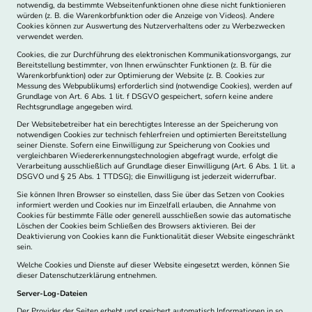
notwendig, da bestimmte Webseitenfunktionen ohne diese nicht funktionieren
würden (z. B. die Warenkorbfunktion oder die Anzeige von Videos). Andere
Cookies können zur Auswertung des Nutzerverhaltens oder zu Werbezwecken
verwendet werden.
Cookies, die zur Durchführung des elektronischen Kommunikationsvorgangs, zur
Bereitstellung bestimmter, von Ihnen erwünschter Funktionen (z. B. für die
Warenkorbfunktion) oder zur Optimierung der Website (z. B. Cookies zur
Messung des Webpublikums) erforderlich sind (notwendige Cookies), werden auf
Grundlage von Art. 6 Abs. 1 lit. f DSGVO gespeichert, sofern keine andere
Rechtsgrundlage angegeben wird.
Der Websitebetreiber hat ein berechtigtes Interesse an der Speicherung von
notwendigen Cookies zur technisch fehlerfreien und optimierten Bereitstellung
seiner Dienste. Sofern eine Einwilligung zur Speicherung von Cookies und
vergleichbaren Wiedererkennungstechnologien abgefragt wurde, erfolgt die
Verarbeitung ausschließlich auf Grundlage dieser Einwilligung (Art. 6 Abs. 1 lit. a
DSGVO und § 25 Abs. 1 TTDSG); die Einwilligung ist jederzeit widerrufbar.
Sie können Ihren Browser so einstellen, dass Sie über das Setzen von Cookies
informiert werden und Cookies nur im Einzelfall erlauben, die Annahme von
Cookies für bestimmte Fälle oder generell ausschließen sowie das automatische
Löschen der Cookies beim Schließen des Browsers aktivieren. Bei der
Deaktivierung von Cookies kann die Funktionalität dieser Website eingeschränkt
sein.
Welche Cookies und Dienste auf dieser Website eingesetzt werden, können Sie
dieser Datenschutzerklärung entnehmen.
Server-Log-Dateien
Der Provider der Seiten erhebt und speichert automatisch Informationen in so