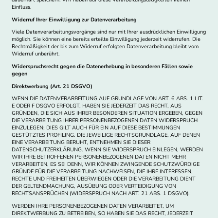
Einfluss.
Widerruf Ihrer Einwilligung zur Datenverarbeitung
Viele Datenverarbeitungsvorgänge sind nur mit Ihrer ausdrücklichen Einwilligung
möglich. Sie können eine bereits erteilte Einwilligung jederzeit widerrufen. Die
Rechtmäßigkeit der bis zum Widerruf erfolgten Datenverarbeitung bleibt vom
Widerruf unberührt.
Widerspruchsrecht gegen die Datenerhebung in besonderen Fällen sowie
gegen
Direktwerbung (Art. 21 DSGVO)
WENN DIE DATENVERARBEITUNG AUF GRUNDLAGE VON ART. 6 ABS. 1 LIT.
E ODER F DSGVO ERFOLGT, HABEN SIE JEDERZEIT DAS RECHT, AUS
GRÜNDEN, DIE SICH AUS IHRER BESONDEREN SITUATION ERGEBEN, GEGEN
DIE VERARBEITUNG IHRER PERSONENBEZOGENEN DATEN WIDERSPRUCH
EINZULEGEN; DIES GILT AUCH FÜR EIN AUF DIESE BESTIMMUNGEN
GESTÜTZTES PROFILING. DIE JEWEILIGE RECHTSGRUNDLAGE, AUF DENEN
EINE VERARBEITUNG BERUHT, ENTNEHMEN SIE DIESER
DATENSCHUTZERKLÄRUNG. WENN SIE WIDERSPRUCH EINLEGEN, WERDEN
WIR IHRE BETROFFENEN PERSONENBEZOGENEN DATEN NICHT MEHR
VERARBEITEN, ES SEI DENN, WIR KÖNNEN ZWINGENDE SCHUTZWÜRDIGE
GRÜNDE FÜR DIE VERARBEITUNG NACHWEISEN, DIE IHRE INTERESSEN,
RECHTE UND FREIHEITEN ÜBERWIEGEN ODER DIE VERARBEITUNG DIENT
DER GELTENDMACHUNG, AUSÜBUNG ODER VERTEIDIGUNG VON
RECHTSANSPRÜCHEN (WIDERSPRUCH NACH ART. 21 ABS. 1 DSGVO).
WERDEN IHRE PERSONENBEZOGENEN DATEN VERARBEITET, UM
DIREKTWERBUNG ZU BETREIBEN, SO HABEN SIE DAS RECHT, JEDERZEIT