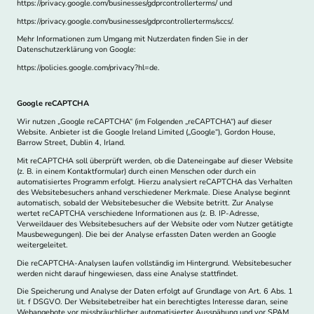
https://privacy.google.com/businesses/gdprcontrollerterms/ und
https://privacy.google.com/businesses/gdprcontrollerterms/sccs/.
Mehr Informationen zum Umgang mit Nutzerdaten finden Sie in der
Datenschutzerklärung von Google:
https://policies.google.com/privacy?hl=de.
Google reCAPTCHA
Wir nutzen „Google reCAPTCHA“ (im Folgenden „reCAPTCHA“) auf dieser
Website. Anbieter ist die Google Ireland Limited („Google“), Gordon House,
Barrow Street, Dublin 4, Irland.
Mit reCAPTCHA soll überprüft werden, ob die Dateneingabe auf dieser Website
(z. B. in einem Kontaktformular) durch einen Menschen oder durch ein
automatisiertes Programm erfolgt. Hierzu analysiert reCAPTCHA das Verhalten
des Websitebesuchers anhand verschiedener Merkmale. Diese Analyse beginnt
automatisch, sobald der Websitebesucher die Website betritt. Zur Analyse
wertet reCAPTCHA verschiedene Informationen aus (z. B. IP-Adresse,
Verweildauer des Websitebesuchers auf der Website oder vom Nutzer getätigte
Mausbewegungen). Die bei der Analyse erfassten Daten werden an Google
weitergeleitet.
Die reCAPTCHA-Analysen laufen vollständig im Hintergrund. Websitebesucher
werden nicht darauf hingewiesen, dass eine Analyse stattfindet.
Die Speicherung und Analyse der Daten erfolgt auf Grundlage von Art. 6 Abs. 1
lit. f DSGVO. Der Websitebetreiber hat ein berechtigtes Interesse daran, seine
Webangebote vor missbräuchlicher automatisierter Ausspähung und vor SPAM