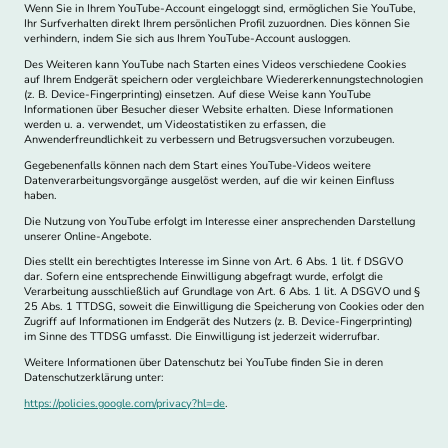
Wenn Sie in Ihrem YouTube-Account eingeloggt sind, ermöglichen Sie YouTube,
Ihr Surfverhalten direkt Ihrem persönlichen Profil zuzuordnen. Dies können Sie
verhindern, indem Sie sich aus Ihrem YouTube-Account ausloggen.
Des Weiteren kann YouTube nach Starten eines Videos verschiedene Cookies
auf Ihrem Endgerät speichern oder vergleichbare Wiedererkennungstechnologien
(z. B. Device-Fingerprinting) einsetzen. Auf diese Weise kann YouTube
Informationen über Besucher dieser Website erhalten. Diese Informationen
werden u. a. verwendet, um Videostatistiken zu erfassen, die
Anwenderfreundlichkeit zu verbessern und Betrugsversuchen vorzubeugen.
Gegebenenfalls können nach dem Start eines YouTube-Videos weitere
Datenverarbeitungsvorgänge ausgelöst werden, auf die wir keinen Einfluss
haben.
Die Nutzung von YouTube erfolgt im Interesse einer ansprechenden Darstellung
unserer Online-Angebote.
Dies stellt ein berechtigtes Interesse im Sinne von Art. 6 Abs. 1 lit. f DSGVO
dar. Sofern eine entsprechende Einwilligung abgefragt wurde, erfolgt die
Verarbeitung ausschließlich auf Grundlage von Art. 6 Abs. 1 lit. A DSGVO und §
25 Abs. 1 TTDSG, soweit die Einwilligung die Speicherung von Cookies oder den
Zugriff auf Informationen im Endgerät des Nutzers (z. B. Device-Fingerprinting)
im Sinne des TTDSG umfasst. Die Einwilligung ist jederzeit widerrufbar.
Weitere Informationen über Datenschutz bei YouTube finden Sie in deren
Datenschutzerklärung unter:
https://policies.google.com/privacy?hl=de
.